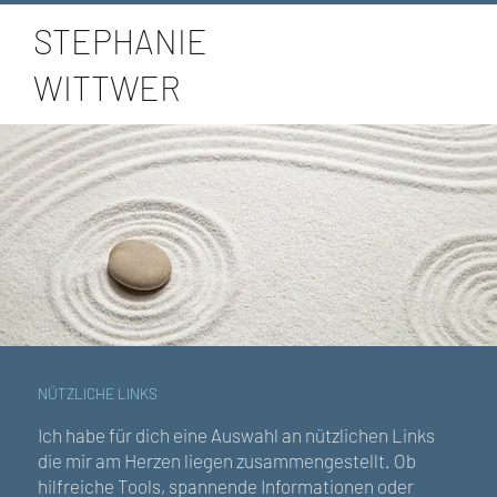
STEPHANIE
WITTWER
NÜTZLICHE LINKS
Ich habe für dich eine Auswahl an nützlichen Links
die mir am Herzen liegen zusammengestellt. Ob
hilfreiche Tools, spannende Informationen oder