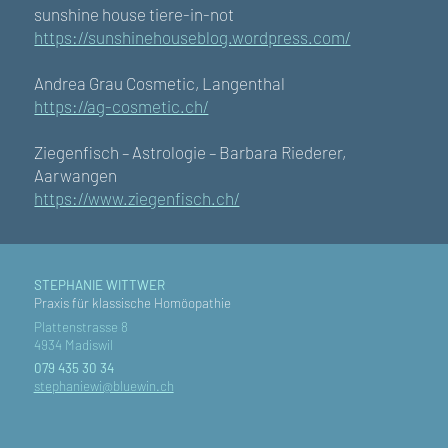
sunshine house tiere-in-not
https://sunshinehouseblog.wordpress.com/
Andrea Grau Cosmetic, Langenthal
https://ag-cosmetic.ch/
Ziegenfisch – Astrologie – Barbara Riederer,
Aarwangen
https://www.ziegenfisch.ch/
STEPHANIE WITTWER
Praxis für klassische Homöopathie
Plattenstrasse 8
4934 Madiswil
079 435 30 34
stephaniewi@bluewin.ch